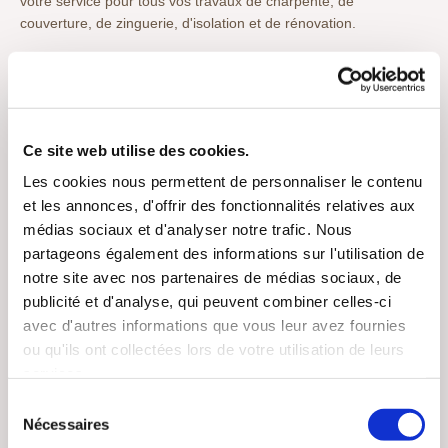
votre service pour tous vos travaux de charpente, de
couverture, de zinguerie, d'isolation et de rénovation.
Il est dans notre esprit d'utiliser des matériaux locaux pour la
Création de charpentes, terrasses mélèze.
Nous sommes spécialisés dans la rénovation des couvertures et
transformation de charpentes.
Ce site web utilise des cookies.
Nous réalisons également de l'isolation extérieure et intérieure,
toitures et murs
Les cookies nous permettent de personnaliser le contenu
et les annonces, d'offrir des fonctionnalités relatives aux
Nous détenons la qualification QUALIBAT RGE N° E-E162192
médias sociaux et d'analyser notre trafic. Nous
partageons également des informations sur l'utilisation de
Nous réalisons des interventions rapide sur petit
es réparations
notre site avec nos partenaires de médias sociaux, de
de toiture.
publicité et d'analyse, qui peuvent combiner celles-ci
avec d'autres informations que vous leur avez fournies
Moyens de paiement : chèques bancaires et virements
ou qu'ils ont collectées lors de votre utilisation de leurs
bancaires
services.
Conditions de paiement : Modalités de paiement, nous
consulter.
Sélection
Nécessaires
du